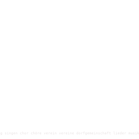
g singen chor chöre verein vereine dorfgemeinschaft lieder musik
e