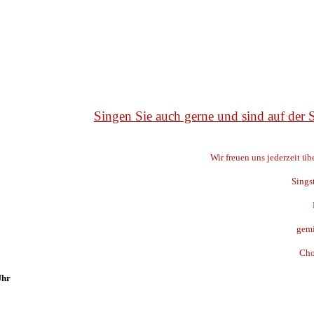
Singen Sie auch gerne und sind auf der
Wir freuen uns jederzeit ü
Sings
gemi
Cho
Uhr