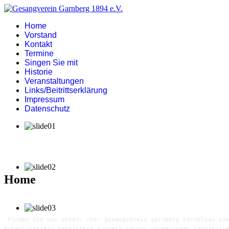
Home
Vorstand
Kontakt
Termine
Singen Sie mit
Historie
Veranstaltungen
Links/Beitrittserklärung
Impressum
Datenschutz
Home
Finden Sie uns unter: chor gesangverein garnberg künzelsau sin
hohenlohekreis begeistern konzert sänger sängerinnen repertoir