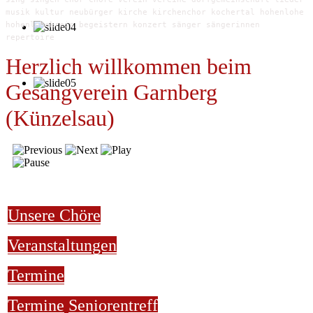
musik kultur neubürger kirche kirchenchor kochertal hohenlohe
hohenlohekreis begeistern konzert sänger sängerinnen
repertoire
Herzlich willkommen beim
Gesangverein Garnberg
(Künzelsau)
Unsere Chöre
Veranstaltungen
Termine
Termine
Seniorentreff