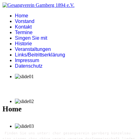
Home
Vorstand
Kontakt
Termine
Singen Sie mit
Historie
Veranstaltungen
Links/Beitrittserklärung
Impressum
Datenschutz
Home
Finden Sie uns unter: chor gesangverein garnberg künzelsau
sing singen chor chöre verein vereine dorfgemeinschaft lieder