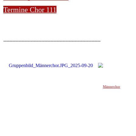
Termine Chor 111
----------------------------------------------------------------
Männerchor