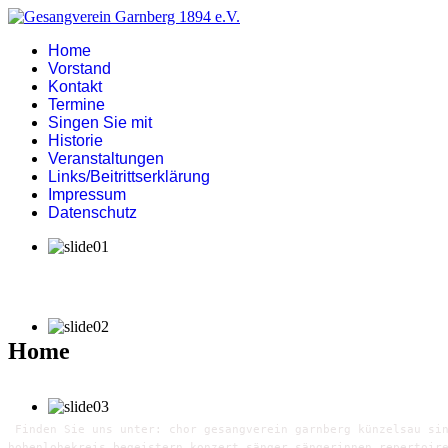
Home
Vorstand
Kontakt
Termine
Singen Sie mit
Historie
Veranstaltungen
Links/Beitrittserklärung
Impressum
Datenschutz
Home
Finden Sie uns unter: chor gesangverein garnberg künzelsau sin
hohenlohekreis begeistern konzert sänger sängerinnen repertoir