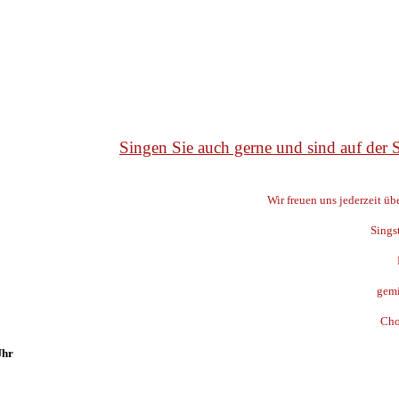
Singen Sie auch gerne und sind auf der
Wir freuen uns jederzeit ü
Sings
gemi
Cho
Uhr