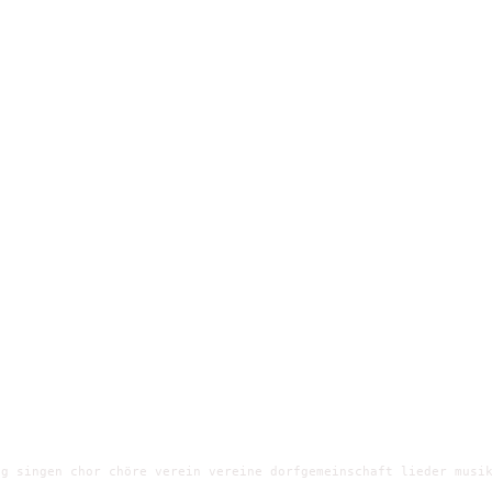
g singen chor chöre verein vereine dorfgemeinschaft lieder musik
e