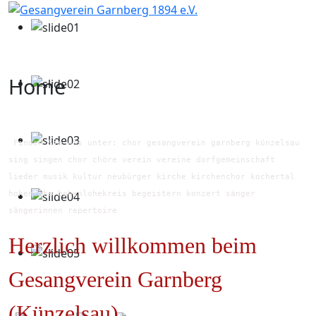
Home
Finden Sie uns unter: chor gesangverein garnberg künzelsau
sing singen chor chöre verein vereine dorfgemeinschaft
lieder musik kultur neubürger kirche kirchenchor kochertal
hohenlohe hohenlohekreis begeistern konzert sänger
sängerinnen repertoire
Herzlich willkommen beim
Gesangverein Garnberg
(Künzelsau)