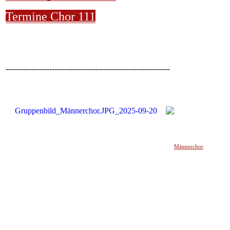
Termine Chor 111
----------------------------------------------------------------
Männerchor