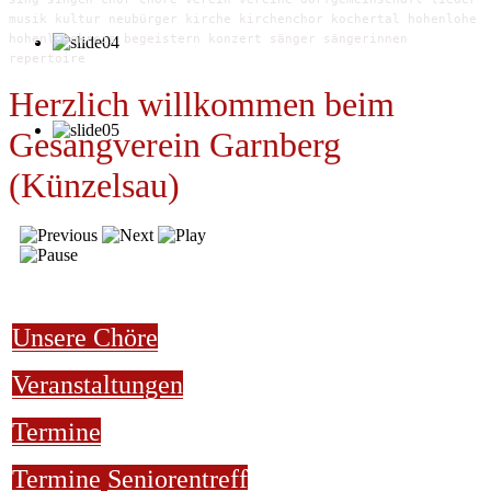
musik kultur neubürger kirche kirchenchor kochertal hohenlohe
hohenlohekreis begeistern konzert sänger sängerinnen
repertoire
Herzlich willkommen beim
Gesangverein Garnberg
(Künzelsau)
Unsere Chöre
Veranstaltungen
Termine
Termine
Seniorentreff