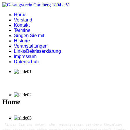
Home
Vorstand
Kontakt
Termine
Singen Sie mit
Historie
Veranstaltungen
Links/Beitrittserklärung
Impressum
Datenschutz
Home
Finden Sie uns unter: chor gesangverein garnberg künzelsau
sing singen chor chöre verein vereine dorfgemeinschaft lieder