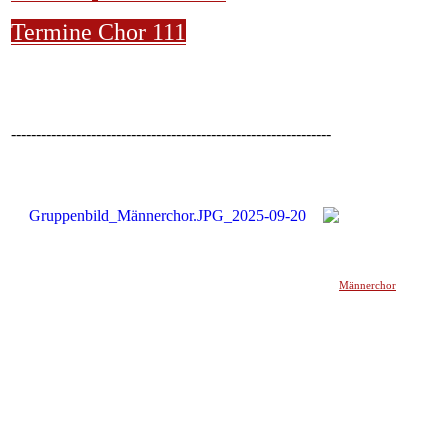
Termine Chor 111
----------------------------------------------------------------
Männerchor