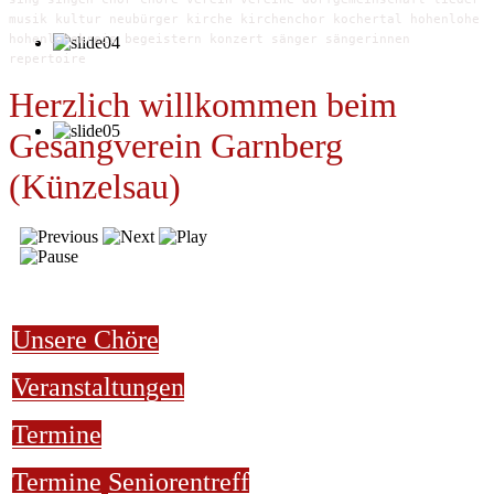
musik kultur neubürger kirche kirchenchor kochertal hohenlohe
hohenlohekreis begeistern konzert sänger sängerinnen
repertoire
Herzlich willkommen beim
Gesangverein Garnberg
(Künzelsau)
Unsere Chöre
Veranstaltungen
Termine
Termine
Seniorentreff