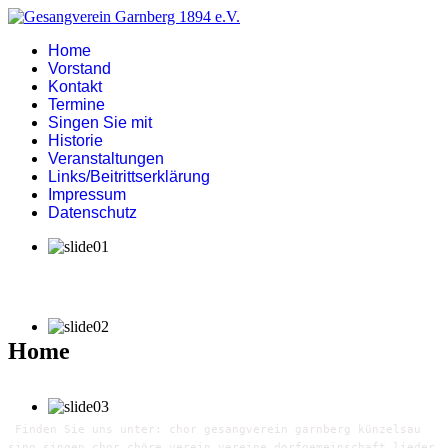
Home
Vorstand
Kontakt
Termine
Singen Sie mit
Historie
Veranstaltungen
Links/Beitrittserklärung
Impressum
Datenschutz
Home
Finden Sie uns unter: chor gesangverein garnberg künzelsau
sing singen chor chöre verein vereine dorfgemeinschaft lieder