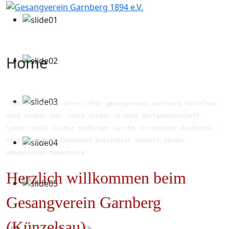
Home
Finden Sie uns unter: chor gesangverein garnberg künzelsau
sing singen chor chöre verein vereine dorfgemeinschaft
lieder musik kultur neubürger kirche kirchenchor kochertal
hohenlohe hohenlohekreis begeistern konzert sänger
sängerinnen repertoire
Herzlich willkommen beim
Gesangverein Garnberg
(Künzelsau)