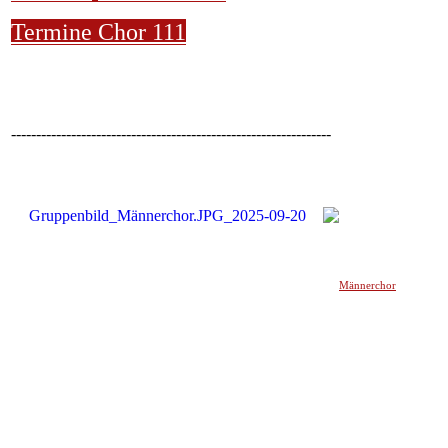
Termine Chor 111
----------------------------------------------------------------
Männerchor