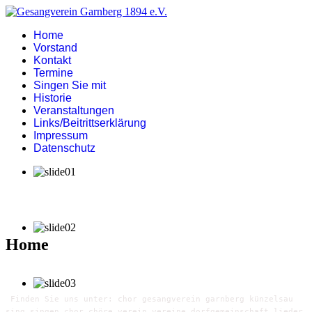
Home
Vorstand
Kontakt
Termine
Singen Sie mit
Historie
Veranstaltungen
Links/Beitrittserklärung
Impressum
Datenschutz
Home
Finden Sie uns unter: chor gesangverein garnberg künzelsau
sing singen chor chöre verein vereine dorfgemeinschaft lieder