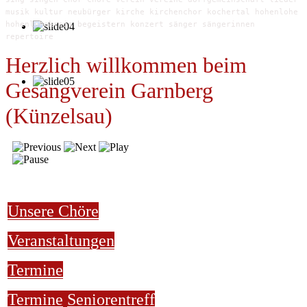
musik kultur neubürger kirche kirchenchor kochertal hohenlohe
hohenlohekreis begeistern konzert sänger sängerinnen
repertoire
Herzlich willkommen beim
Gesangverein Garnberg
(Künzelsau)
Unsere Chöre
Veranstaltungen
Termine
Termine
Seniorentreff