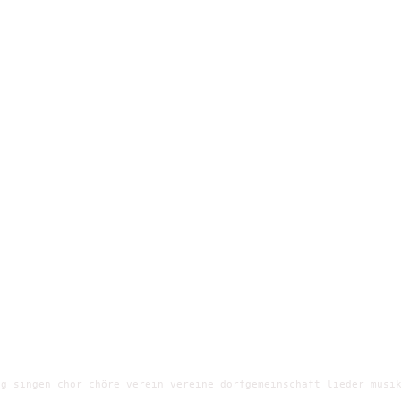
g singen chor chöre verein vereine dorfgemeinschaft lieder musik
e