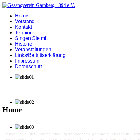
Home
Vorstand
Kontakt
Termine
Singen Sie mit
Historie
Veranstaltungen
Links/Beitrittserklärung
Impressum
Datenschutz
Home
Finden Sie uns unter: chor gesangverein garnberg künzelsau sin
hohenlohekreis begeistern konzert sänger sängerinnen repertoir