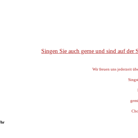
Singen Sie auch gerne und sind auf der
Wir freuen uns jederzeit ü
Sings
gemi
Cho
Uhr