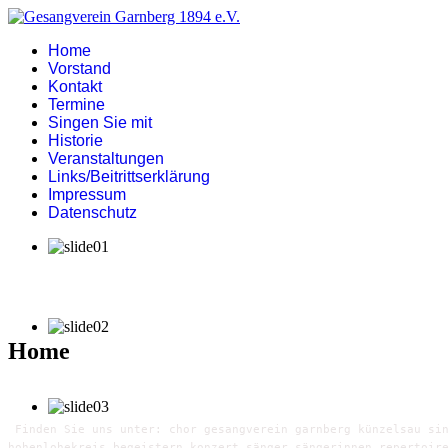
Home
Vorstand
Kontakt
Termine
Singen Sie mit
Historie
Veranstaltungen
Links/Beitrittserklärung
Impressum
Datenschutz
Home
Finden Sie uns unter: chor gesangverein garnberg künzelsau sin
hohenlohekreis begeistern konzert sänger sängerinnen repertoir