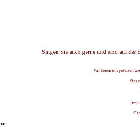
Singen Sie auch gerne und sind auf der
Wir freuen uns jederzeit ü
Sings
gemi
Cho
Uhr