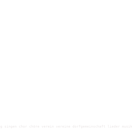
g singen chor chöre verein vereine dorfgemeinschaft lieder musik
e