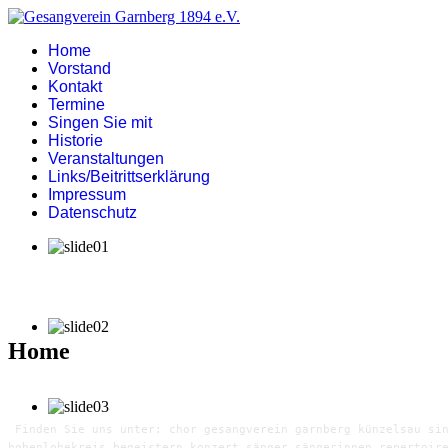
Home
Vorstand
Kontakt
Termine
Singen Sie mit
Historie
Veranstaltungen
Links/Beitrittserklärung
Impressum
Datenschutz
Home
Finden Sie uns unter: chor gesangverein garnberg künzelsau sin
hohenlohekreis begeistern konzert sänger sängerinnen repertoir