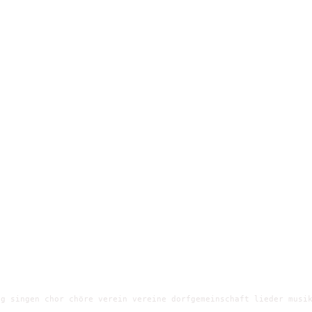
g singen chor chöre verein vereine dorfgemeinschaft lieder musik
e