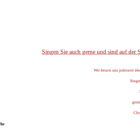
Singen Sie auch gerne und sind auf der
Wir freuen uns jederzeit ü
Sings
gemi
Cho
Uhr