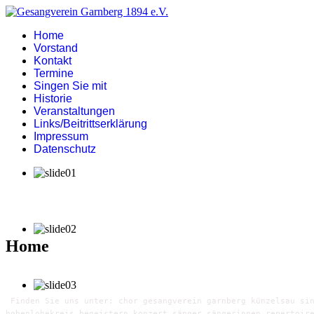
Home
Vorstand
Kontakt
Termine
Singen Sie mit
Historie
Veranstaltungen
Links/Beitrittserklärung
Impressum
Datenschutz
Home
Finden Sie uns unter: chor gesangverein garnberg künzelsau sin
hohenlohekreis begeistern konzert sänger sängerinnen repertoir