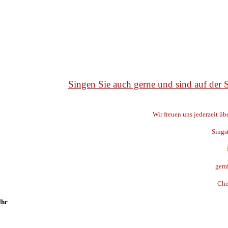
Singen Sie auch gerne und sind auf der
Wir freuen uns jederzeit ü
Sings
gemi
Cho
Uhr