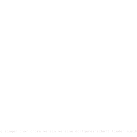
g singen chor chöre verein vereine dorfgemeinschaft lieder musik
e