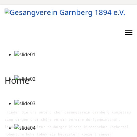
Home
Finden Sie uns unter: chor gesangverein garnberg künzelsau
sing singen chor chöre verein vereine dorfgemeinschaft
lieder musik kultur neubürger kirche kirchenchor kochertal
hohenlohe hohenlohekreis begeistern konzert sänger